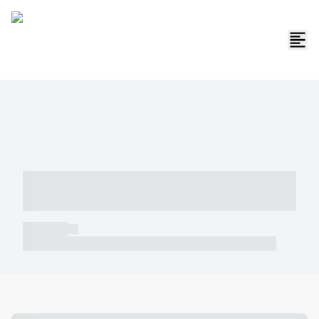
----- ----- -- ------ ---- ---- -- ----- -----
----- --- ------
----- -----
----- ----- -- ------ ---- ---- -- ----- ----- ----- --- ------