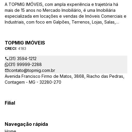
A TOPMIG IMÓVEIS, com ampla experiência e trajetória há
mais de 15 anos no Mercado Imobiliário, é uma Imobiliária
especializada em locações e vendas de Imóveis Comerciais e
Industriais, com foco em Galpões, Terrenos, Lojas, Salas,
Lotes, dentre outros produtos, e, em diversas regiões.
Oferecemos as melhores opções de imóveis para atender às
suas necessidades e objetivos comerciais. Nossos corretores,
TOPMIG IMÓVEIS
devidamente credenciados ao CRECI-MG, estão à disposição
CRECI:
4183
para sanar todas as suas dúvidas e orientá-los na melhor
escolha do imóvel que se adapte ao seu negócio. A TOPMIG
(31) 3594-1212
IMÓVEIS é uma Imobiliária diferenciada no mercado e
(31) 99999-2288
apresenta as seguintes vantagens: Acompanhamento
contato@topmig.com.br
Personalizado: Acompanhamos com exclusividade os nossos
Avenida Francisco Firmo de Matos, 3868, Riacho das Pedras,
clientes em visitas, garantindo que o imóvel apresentado
Contagem - MG - 32280-270
atenda às suas expectativas e necessidades comerciais.
Consultoria em Viabilidade: Prestamos consultoria
especializada para verificar a viabilidade de cada imóvel e
Filial
cliente, auxiliando na tomada de decisões estratégicas para o
seu negócio. Documentação Simplificada: Cuidamos de toda a
parte burocráticareferente à documentação, proporcionando
uma experiência tranquila e sem complicações na locação e
Navegação rápida
nacompra e venda de imóveis comerciais. Departamento
Home