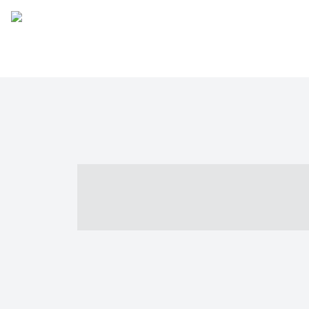
----- ----- -- -
- ------