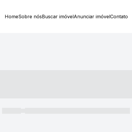
Home
Sobre nós
Buscar imóvel
Anunciar imóvel
Contato
----- ---- ---- -- ----
----- -----
----- ----- -- ------ ---- ---- -- ----- ----- ----- --- ------