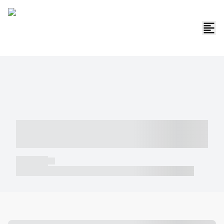
----- ----- -- ------ ---- ---- -- ----- -----
----- --- ------
----- -----
----- ----- -- ------ ---- ---- -- ----- ----- ----- --- ------