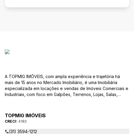
A TOPMIG IMÓVEIS, com ampla experiência e trajetória há
mais de 15 anos no Mercado Imobiliário, é uma Imobiliária
especializada em locações e vendas de Imóveis Comerciais e
Industriais, com foco em Galpões, Terrenos, Lojas, Salas,
Lotes, dentre outros produtos, e, em diversas regiões.
Oferecemos as melhores opções de imóveis para atender às
suas necessidades e objetivos comerciais. Nossos corretores,
TOPMIG IMÓVEIS
devidamente credenciados ao CRECI-MG, estão à disposição
CRECI:
4183
para sanar todas as suas dúvidas e orientá-los na melhor
escolha do imóvel que se adapte ao seu negócio. A TOPMIG
(31) 3594-1212