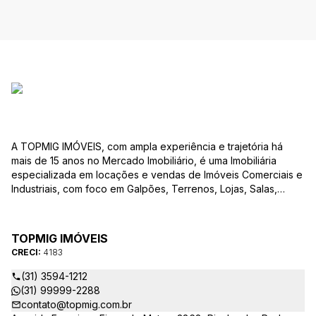
A TOPMIG IMÓVEIS, com ampla experiência e trajetória há
mais de 15 anos no Mercado Imobiliário, é uma Imobiliária
especializada em locações e vendas de Imóveis Comerciais e
Industriais, com foco em Galpões, Terrenos, Lojas, Salas,
Lotes, dentre outros produtos, e, em diversas regiões.
Oferecemos as melhores opções de imóveis para atender às
suas necessidades e objetivos comerciais. Nossos corretores,
TOPMIG IMÓVEIS
devidamente credenciados ao CRECI-MG, estão à disposição
CRECI:
4183
para sanar todas as suas dúvidas e orientá-los na melhor
escolha do imóvel que se adapte ao seu negócio. A TOPMIG
(31) 3594-1212
IMÓVEIS é uma Imobiliária diferenciada no mercado e
(31) 99999-2288
apresenta as seguintes vantagens: Acompanhamento
contato@topmig.com.br
Personalizado: Acompanhamos com exclusividade os nossos