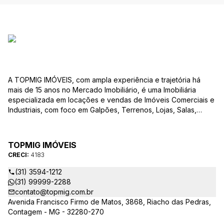
A TOPMIG IMÓVEIS, com ampla experiência e trajetória há
mais de 15 anos no Mercado Imobiliário, é uma Imobiliária
especializada em locações e vendas de Imóveis Comerciais e
Industriais, com foco em Galpões, Terrenos, Lojas, Salas,
Lotes, dentre outros produtos, e, em diversas regiões.
Oferecemos as melhores opções de imóveis para atender às
suas necessidades e objetivos comerciais. Nossos corretores,
TOPMIG IMÓVEIS
devidamente credenciados ao CRECI-MG, estão à disposição
CRECI:
4183
para sanar todas as suas dúvidas e orientá-los na melhor
escolha do imóvel que se adapte ao seu negócio. A TOPMIG
(31) 3594-1212
IMÓVEIS é uma Imobiliária diferenciada no mercado e
(31) 99999-2288
apresenta as seguintes vantagens: Acompanhamento
contato@topmig.com.br
Personalizado: Acompanhamos com exclusividade os nossos
Avenida Francisco Firmo de Matos, 3868, Riacho das Pedras,
clientes em visitas, garantindo que o imóvel apresentado
Contagem - MG - 32280-270
atenda às suas expectativas e necessidades comerciais.