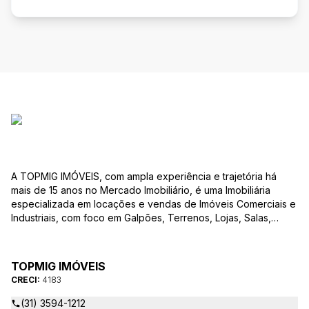
A TOPMIG IMÓVEIS, com ampla experiência e trajetória há
mais de 15 anos no Mercado Imobiliário, é uma Imobiliária
especializada em locações e vendas de Imóveis Comerciais e
Industriais, com foco em Galpões, Terrenos, Lojas, Salas,
Lotes, dentre outros produtos, e, em diversas regiões.
Oferecemos as melhores opções de imóveis para atender às
suas necessidades e objetivos comerciais. Nossos corretores,
TOPMIG IMÓVEIS
devidamente credenciados ao CRECI-MG, estão à disposição
CRECI:
4183
para sanar todas as suas dúvidas e orientá-los na melhor
escolha do imóvel que se adapte ao seu negócio. A TOPMIG
(31) 3594-1212