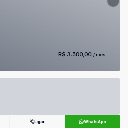
R$ 3.500,00
/ mês
Ligar
WhatsApp