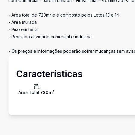
Lote Comercial - Jardim canada - Nova Lima - Próximo ao Pátio d
- Área total de 720m² e é composto pelos Lotes 13 e 14
- Área murada
- Piso em terra
- Permitida atividade comercial e industrial.
- Os preços e informações poderão sofrer mudanças sem aviso 
Características
Área Total
720
m²