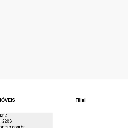
MÓVEIS
Filial
1212
9-2288
opmig.com.br