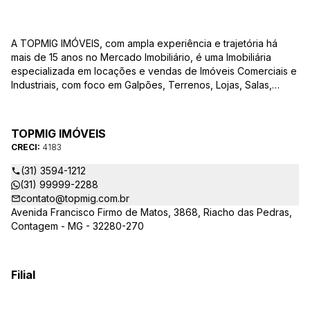
A TOPMIG IMÓVEIS, com ampla experiência e trajetória há
mais de 15 anos no Mercado Imobiliário, é uma Imobiliária
especializada em locações e vendas de Imóveis Comerciais e
Industriais, com foco em Galpões, Terrenos, Lojas, Salas,
Lotes, dentre outros produtos, e, em diversas regiões.
Oferecemos as melhores opções de imóveis para atender às
suas necessidades e objetivos comerciais. Nossos corretores,
TOPMIG IMÓVEIS
devidamente credenciados ao CRECI-MG, estão à disposição
CRECI:
4183
para sanar todas as suas dúvidas e orientá-los na melhor
escolha do imóvel que se adapte ao seu negócio. A TOPMIG
(31) 3594-1212
IMÓVEIS é uma Imobiliária diferenciada no mercado e
(31) 99999-2288
apresenta as seguintes vantagens: Acompanhamento
contato@topmig.com.br
Personalizado: Acompanhamos com exclusividade os nossos
Avenida Francisco Firmo de Matos, 3868, Riacho das Pedras,
clientes em visitas, garantindo que o imóvel apresentado
Contagem - MG - 32280-270
atenda às suas expectativas e necessidades comerciais.
Consultoria em Viabilidade: Prestamos consultoria
especializada para verificar a viabilidade de cada imóvel e
Filial
cliente, auxiliando na tomada de decisões estratégicas para o
seu negócio. Documentação Simplificada: Cuidamos de toda a
parte burocráticareferente à documentação, proporcionando