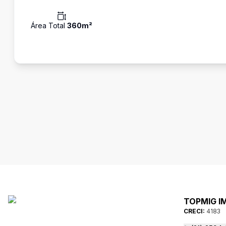
Área Total
360
m²
TOPMIG I
CRECI:
4183