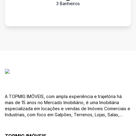
3
Banheiro
s
A TOPMIG IMÓVEIS, com ampla experiência e trajetória há
mais de 15 anos no Mercado Imobiliário, é uma Imobiliária
especializada em locações e vendas de Imóveis Comerciais e
Industriais, com foco em Galpões, Terrenos, Lojas, Salas,
Lotes, dentre outros produtos, e, em diversas regiões.
Oferecemos as melhores opções de imóveis para atender às
suas necessidades e objetivos comerciais. Nossos corretores,