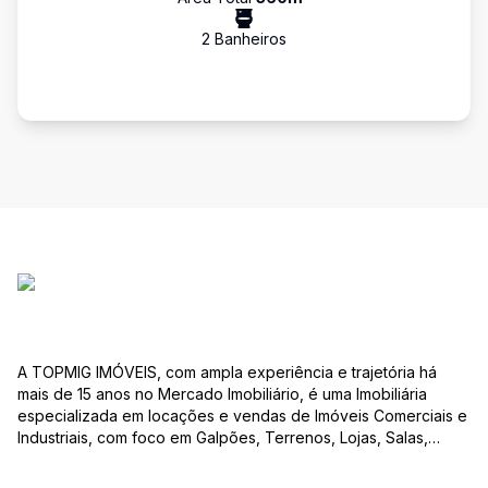
2
Banheiro
s
A TOPMIG IMÓVEIS, com ampla experiência e trajetória há
mais de 15 anos no Mercado Imobiliário, é uma Imobiliária
especializada em locações e vendas de Imóveis Comerciais e
Industriais, com foco em Galpões, Terrenos, Lojas, Salas,
Lotes, dentre outros produtos, e, em diversas regiões.
Oferecemos as melhores opções de imóveis para atender às