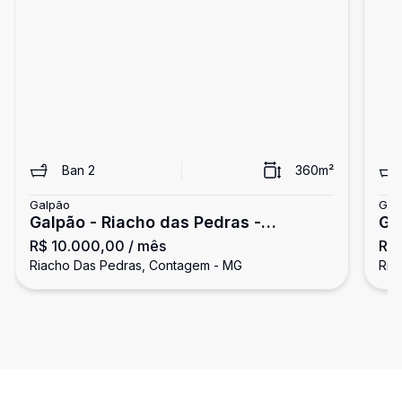
Ban
2
360
m²
Galpão
Gal
Galpão - Riacho das Pedras -
Ga
R$ 10.000,00
/ mês
R$ 
Contagem
Co
Riacho Das Pedras, Contagem - MG
Ria