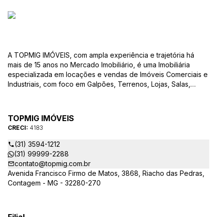
A TOPMIG IMÓVEIS, com ampla experiência e trajetória há
mais de 15 anos no Mercado Imobiliário, é uma Imobiliária
especializada em locações e vendas de Imóveis Comerciais e
Industriais, com foco em Galpões, Terrenos, Lojas, Salas,
Lotes, dentre outros produtos, e, em diversas regiões.
Oferecemos as melhores opções de imóveis para atender às
suas necessidades e objetivos comerciais. Nossos corretores,
TOPMIG IMÓVEIS
devidamente credenciados ao CRECI-MG, estão à disposição
CRECI:
4183
para sanar todas as suas dúvidas e orientá-los na melhor
escolha do imóvel que se adapte ao seu negócio. A TOPMIG
(31) 3594-1212
IMÓVEIS é uma Imobiliária diferenciada no mercado e
(31) 99999-2288
apresenta as seguintes vantagens: Acompanhamento
contato@topmig.com.br
Personalizado: Acompanhamos com exclusividade os nossos
Avenida Francisco Firmo de Matos, 3868, Riacho das Pedras,
clientes em visitas, garantindo que o imóvel apresentado
Contagem - MG - 32280-270
atenda às suas expectativas e necessidades comerciais.
Consultoria em Viabilidade: Prestamos consultoria
especializada para verificar a viabilidade de cada imóvel e