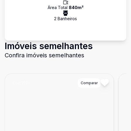
Área Total
840
m²
2
Banheiro
s
Imóveis semelhantes
Confira imóveis semelhantes
Cód:
2291
Comparar
Có