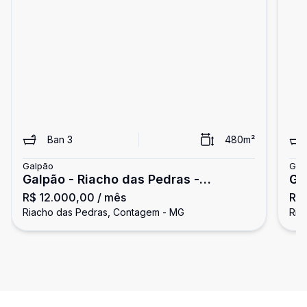
Ban
3
480
m²
Galpão
Gal
Galpão - Riacho das Pedras -
Ga
R$ 12.000,00
/ mês
R$
Contagem
Co
Riacho das Pedras, Contagem - MG
Ria