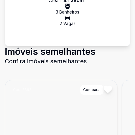
Área Total
360
m²
3
Banheiro
s
2
Vaga
s
Imóveis semelhantes
Confira imóveis semelhantes
Cód:
2393
Comparar
Có