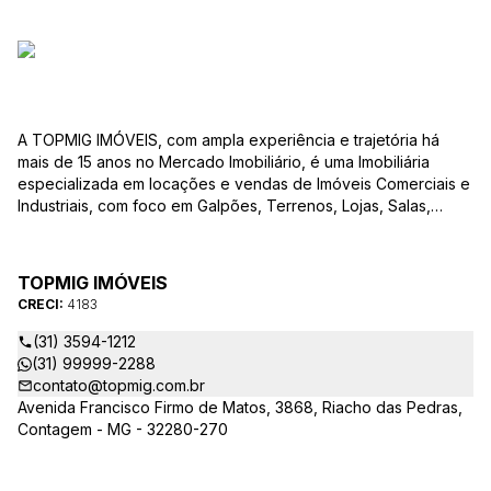
A TOPMIG IMÓVEIS, com ampla experiência e trajetória há
mais de 15 anos no Mercado Imobiliário, é uma Imobiliária
especializada em locações e vendas de Imóveis Comerciais e
Industriais, com foco em Galpões, Terrenos, Lojas, Salas,
Lotes, dentre outros produtos, e, em diversas regiões.
Oferecemos as melhores opções de imóveis para atender às
suas necessidades e objetivos comerciais. Nossos corretores,
TOPMIG IMÓVEIS
devidamente credenciados ao CRECI-MG, estão à disposição
CRECI:
4183
para sanar todas as suas dúvidas e orientá-los na melhor
escolha do imóvel que se adapte ao seu negócio. A TOPMIG
(31) 3594-1212
IMÓVEIS é uma Imobiliária diferenciada no mercado e
(31) 99999-2288
apresenta as seguintes vantagens: Acompanhamento
contato@topmig.com.br
Personalizado: Acompanhamos com exclusividade os nossos
Avenida Francisco Firmo de Matos, 3868, Riacho das Pedras,
clientes em visitas, garantindo que o imóvel apresentado
Contagem - MG - 32280-270
atenda às suas expectativas e necessidades comerciais.
Consultoria em Viabilidade: Prestamos consultoria
especializada para verificar a viabilidade de cada imóvel e