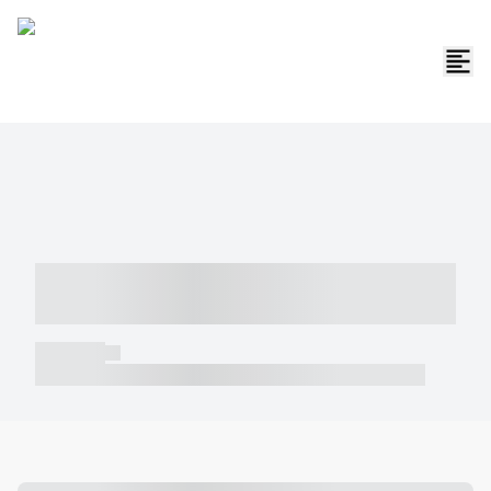
----- ----- -- ------ ---- ---- -- ----- -----
----- --- ------
----- -----
----- ----- -- ------ ---- ---- -- ----- ----- ----- --- ------