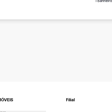
1
Banheir
MÓVEIS
Filial