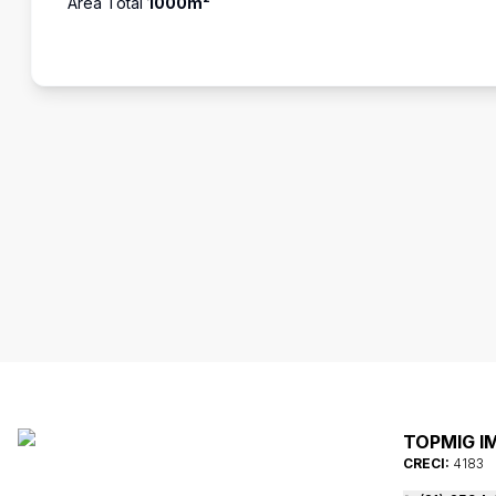
Área Total
1000
m²
TOPMIG I
CRECI:
4183