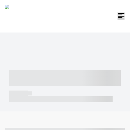
----- ----- -- ------ ---- ---- -- ----- -----
----- --- ------
----- -----
----- ----- -- ------ ---- ---- -- ----- ----- ----- --- ------