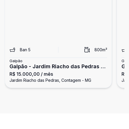
Ban
5
800
m²
Galpão
Gal
Galpão - Jardim Riacho das Pedras -
Ga
R$ 15.000,00
/ mês
R$
Contagem
Co
Jardim Riacho das Pedras, Contagem - MG
Jar