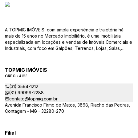
A TOPMIG IMÓVEIS, com ampla experiência e trajetória há
mais de 15 anos no Mercado Imobiliário, é uma Imobiliária
especializada em locações e vendas de Imóveis Comerciais e
Industriais, com foco em Galpões, Terrenos, Lojas, Salas,
Lotes, dentre outros produtos, e, em diversas regiões.
Oferecemos as melhores opções de imóveis para atender às
suas necessidades e objetivos comerciais. Nossos corretores,
TOPMIG IMÓVEIS
devidamente credenciados ao CRECI-MG, estão à disposição
CRECI:
4183
para sanar todas as suas dúvidas e orientá-los na melhor
escolha do imóvel que se adapte ao seu negócio. A TOPMIG
(31) 3594-1212
IMÓVEIS é uma Imobiliária diferenciada no mercado e
(31) 99999-2288
apresenta as seguintes vantagens: Acompanhamento
contato@topmig.com.br
Personalizado: Acompanhamos com exclusividade os nossos
Avenida Francisco Firmo de Matos, 3868, Riacho das Pedras,
clientes em visitas, garantindo que o imóvel apresentado
Contagem - MG - 32280-270
atenda às suas expectativas e necessidades comerciais.
Consultoria em Viabilidade: Prestamos consultoria
especializada para verificar a viabilidade de cada imóvel e
Filial
cliente, auxiliando na tomada de decisões estratégicas para o