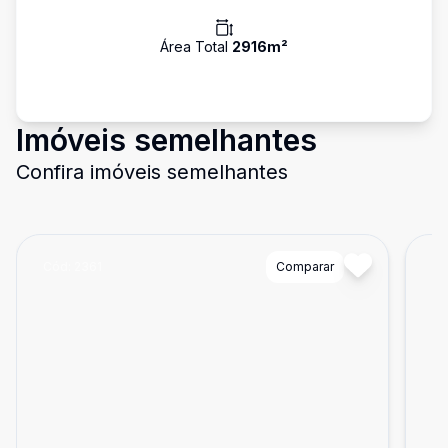
Área Total
2916
m²
Imóveis semelhantes
Confira imóveis semelhantes
Cód:
2361
Comparar
Có