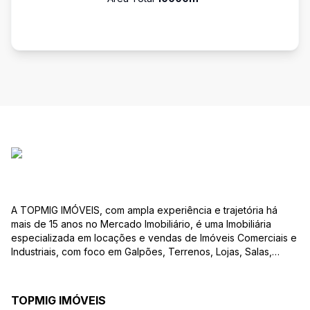
A TOPMIG IMÓVEIS, com ampla experiência e trajetória há
mais de 15 anos no Mercado Imobiliário, é uma Imobiliária
especializada em locações e vendas de Imóveis Comerciais e
Industriais, com foco em Galpões, Terrenos, Lojas, Salas,
Lotes, dentre outros produtos, e, em diversas regiões.
Oferecemos as melhores opções de imóveis para atender às
suas necessidades e objetivos comerciais. Nossos corretores,
TOPMIG IMÓVEIS
devidamente credenciados ao CRECI-MG, estão à disposição