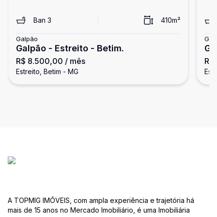
Ban
3
410
m²
Galpão
Gal
Galpão - Estreito - Betim.
Gal
R$ 8.500,00
/ mês
R$
Estreito, Betim - MG
Estr
A TOPMIG IMÓVEIS, com ampla experiência e trajetória há
mais de 15 anos no Mercado Imobiliário, é uma Imobiliária