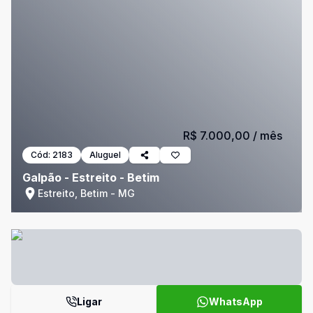
R$ 7.000,00
/ mês
Cód:
2183
Aluguel
Galpão - Estreito - Betim
Estreito, Betim - MG
Ligar
WhatsApp