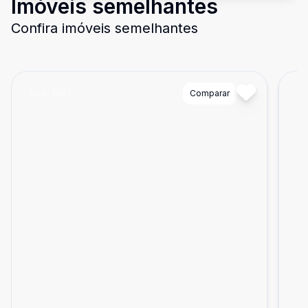
Imóveis semelhantes
Confira imóveis semelhantes
Cód:
2301
Comparar
Có