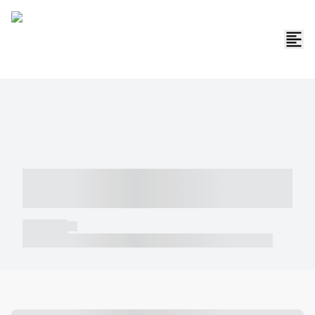
----- ----- -- ------ ---- ---- -- ----- -----
----- --- ------
----- -----
----- ----- -- ------ ---- ---- -- ----- ----- ----- --- ------