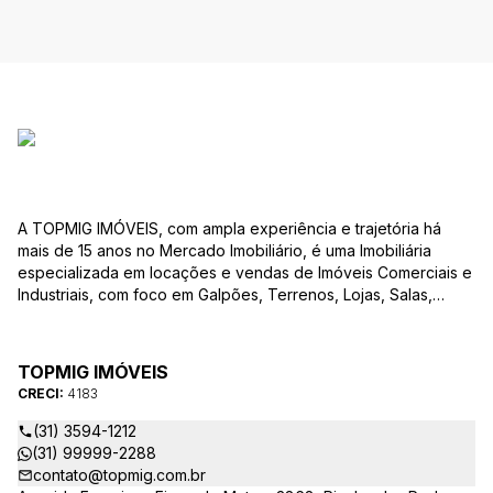
A TOPMIG IMÓVEIS, com ampla experiência e trajetória há
mais de 15 anos no Mercado Imobiliário, é uma Imobiliária
especializada em locações e vendas de Imóveis Comerciais e
Industriais, com foco em Galpões, Terrenos, Lojas, Salas,
Lotes, dentre outros produtos, e, em diversas regiões.
Oferecemos as melhores opções de imóveis para atender às
suas necessidades e objetivos comerciais. Nossos corretores,
TOPMIG IMÓVEIS
devidamente credenciados ao CRECI-MG, estão à disposição
CRECI:
4183
para sanar todas as suas dúvidas e orientá-los na melhor
escolha do imóvel que se adapte ao seu negócio. A TOPMIG
(31) 3594-1212
IMÓVEIS é uma Imobiliária diferenciada no mercado e
(31) 99999-2288
apresenta as seguintes vantagens: Acompanhamento
contato@topmig.com.br
Personalizado: Acompanhamos com exclusividade os nossos