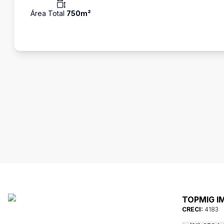
Área Total
750
m²
TOPMIG I
CRECI:
4183