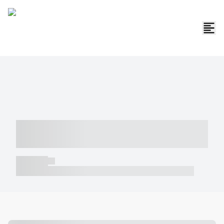
----- ----- -- ------ ---- ---- -- ----- -----
----- --- ------
----- -----
----- ----- -- ------ ---- ---- -- ----- ----- ----- --- ------