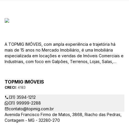
A TOPMIG IMÓVEIS, com ampla experiência e trajetória há
mais de 15 anos no Mercado Imobiliário, é uma Imobiliária
especializada em locações e vendas de Imóveis Comerciais e
Industriais, com foco em Galpões, Terrenos, Lojas, Salas,
Lotes, dentre outros produtos, e, em diversas regiões.
Oferecemos as melhores opções de imóveis para atender às
suas necessidades e objetivos comerciais. Nossos corretores,
TOPMIG IMÓVEIS
devidamente credenciados ao CRECI-MG, estão à disposição
CRECI:
4183
para sanar todas as suas dúvidas e orientá-los na melhor
escolha do imóvel que se adapte ao seu negócio. A TOPMIG
(31) 3594-1212
IMÓVEIS é uma Imobiliária diferenciada no mercado e
(31) 99999-2288
apresenta as seguintes vantagens: Acompanhamento
contato@topmig.com.br
Personalizado: Acompanhamos com exclusividade os nossos
Avenida Francisco Firmo de Matos, 3868, Riacho das Pedras,
clientes em visitas, garantindo que o imóvel apresentado
Contagem - MG - 32280-270
atenda às suas expectativas e necessidades comerciais.